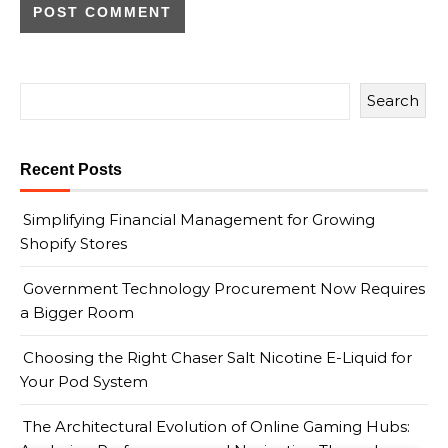
Search
Recent Posts
Simplifying Financial Management for Growing
Shopify Stores
Government Technology Procurement Now Requires
a Bigger Room
Choosing the Right Chaser Salt Nicotine E-Liquid for
Your Pod System
The Architectural Evolution of Online Gaming Hubs: