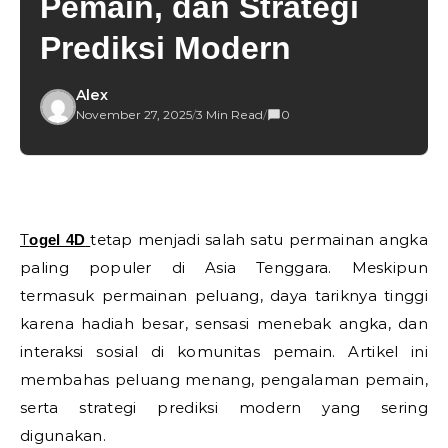
Pemain, dan Strategi
Prediksi Modern
Alex
November 27, 2025
/
3 Min Read
/
0
tetap menjadi salah satu permainan angka
Togel 4D
paling populer di Asia Tenggara. Meskipun
termasuk permainan peluang, daya tariknya tinggi
karena hadiah besar, sensasi menebak angka, dan
interaksi sosial di komunitas pemain. Artikel ini
membahas peluang menang, pengalaman pemain,
serta strategi prediksi modern yang sering
digunakan.