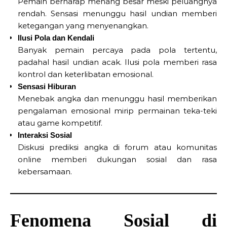
Pemain berharap menang besar meski peluangnya
rendah. Sensasi menunggu hasil undian memberi
ketegangan yang menyenangkan.
Ilusi Pola dan Kendali
Banyak pemain percaya pada pola tertentu,
padahal hasil undian acak. Ilusi pola memberi rasa
kontrol dan keterlibatan emosional.
Sensasi Hiburan
Menebak angka dan menunggu hasil memberikan
pengalaman emosional mirip permainan teka-teki
atau game kompetitif.
Interaksi Sosial
Diskusi prediksi angka di forum atau komunitas
online memberi dukungan sosial dan rasa
kebersamaan.
Fenomena Sosial di