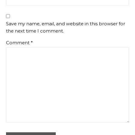
Save my name, email, and website in this browser for
the next time I comment.
Comment
*