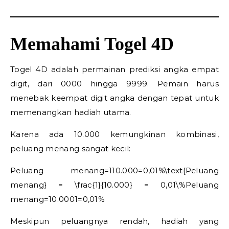
Memahami Togel 4D
Togel 4D adalah permainan prediksi angka empat
digit, dari 0000 hingga 9999. Pemain harus
menebak keempat digit angka dengan tepat untuk
memenangkan hadiah utama.
Karena ada 10.000 kemungkinan kombinasi,
peluang menang sangat kecil:
Peluang menang=110.000=0,01%\text{Peluang
menang} = \frac{1}{10.000} = 0,01\%Peluang
menang=10.0001​=0,01%
Meskipun peluangnya rendah, hadiah yang